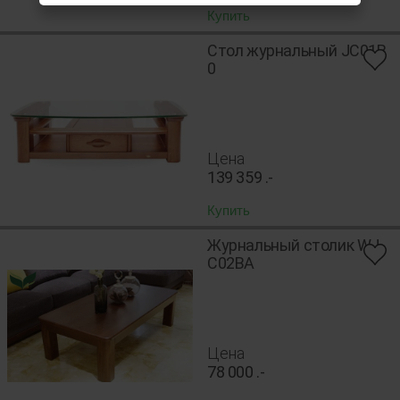
Купить
Стол журнальный JC01B
0
Цена
139 359
.-
Купить
Журнальный столик WJ
C02ВA
Цена
78 000
.-