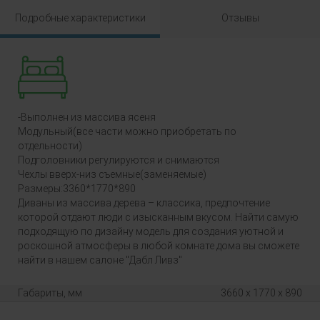
Подробные характеристики
Отзывы
-Выполнен из массива ясеня
Модульный(все части можно приобретать по
отдельности)
Подголовники регулируются и снимаются
Чехлы вверх-низ съемные(заменяемые)
Размеры:3360*1770*890
Диваны из массива дерева – классика, предпочтение
которой отдают люди с изысканным вкусом. Найти самую
подходящую по дизайну модель для создания уютной и
роскошной атмосферы в любой комнате дома вы сможете
найти в нашем салоне "Дабл Ливз"
Габариты, мм
3660 x 1770 x 890