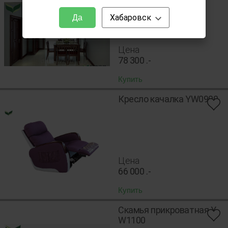
Хабаровск
Да
Цена
78 300
.-
Купить
Кресло качалка YW0900
Цена
66 000
.-
Купить
Скамья прикроватная Y
W1100