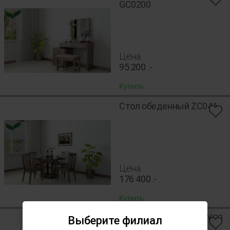
GC0200
Цена
95 200
.-
Купить
Стол обеденный ZC04A
Цена
176 400
.-
Купить
Cтол ZC0200, стулья YC0
Выберите филиал
300