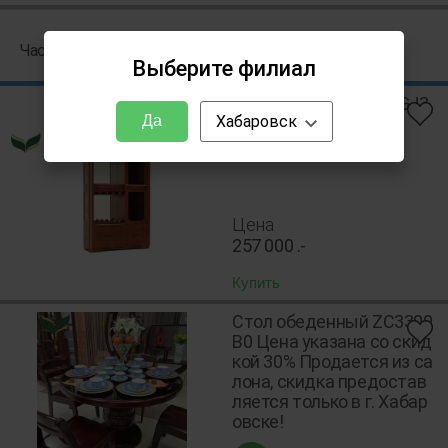
Часто смотрят с "Шкаф для посуды GJ0300"
Выберите филиал
Шкаф для столовой GJ3
Хабаровск
Да
100
Цена
257 000
.-
Купить
Стол обеденный ZC3300
B0 Цена указана со скид
кой 30% Продается из са
лона, скидка предостав
ляется только в г. Хабар
овске!