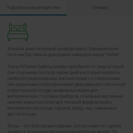
Подробные характеристики
Отзывы
Угловой ,вместительный шкаф-витрина.Освещение всех
полочек,Система на доводчиках немецкой марки "Hefele"
Уже в XVII веке буфеты-шкафы приобрели тот вид, который
они сохранили почти до наших дней и который оказался
наиболее рациональным: верхние полки со стеклянными
или закрытыми (непрозрачными) дверцами для стеклянной
и хрустальной посуды, выдвижные ящики для
металлических столовых приборов, основные массивные
нижние закрытые полки для тяжелой фарфоровой и
металлической посуды тарелок, блюд, чаш, чайников и
другой посуды.
Ясень – это благородное дерево, которое вместе с дубом
является эталоном классической мебели из дерева. Он