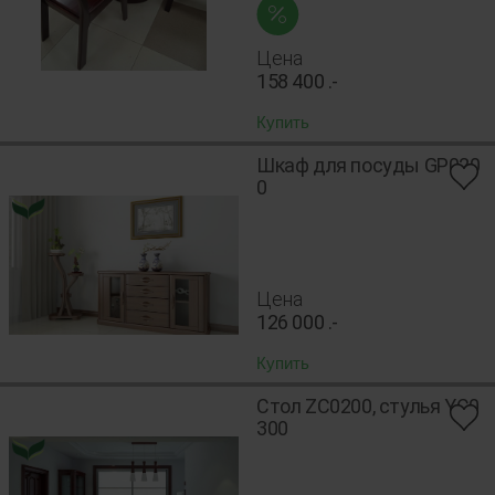
Цена
158 400
.-
Купить
Шкаф для посуды GP020
0
Цена
126 000
.-
Купить
Cтол ZC0200, стулья YC0
300