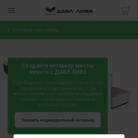
Готовые комплекты
Создайте интерьер мечты
вместе с ДАБЛ ЛИВЗ
Если Ваше местонахождение отличается от
определённого автоматически,то Вы
можете изменить его, выбрав необходимый
город из списка ниже (начните ввод
названия города):
Заказать индивидуальный интерьер